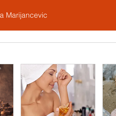
rijancevic
a Marijancevic