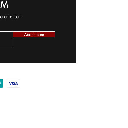
EM
mentflecken führen.
o wichtiger ist es,
htzeitig vorzubeugen –
 erhalten:
 den richtigen
odukten.
Abonnieren