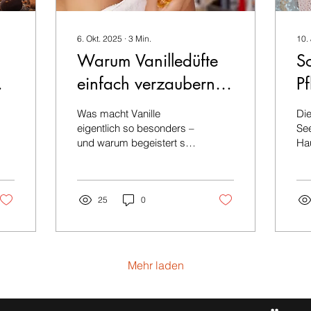
6. Okt. 2025
∙
3
Min.
10.
Warum Vanilledüfte
So
einfach verzaubern –
Pf
und welche Chogan
M
Was macht Vanille
Die
Olfazeta Düfte du
S
eigentlich so besonders –
See
und warum begeistert sie
Hau
rs
lieben wirst
A
so viele Menschen
be
weltweit? Hier erfährst du
Ge
es – und bekommst
Mon
meine Favoriten unter den
25
0
ho
Chogan Olfazeta
So
Vanilledüfte
une
So
ni
Mehr laden
ve
auc
be