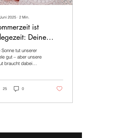
 Juni 2025
∙
2
Min.
mmerzeit ist
legezeit: Deine
ust-haves für den
 Sonne tut unserer
onnenschutz von
le gut – aber unsere
t braucht dabei
urodhea ☀️
sonderen Schutz.
rade in den warmen
aten ist ein
chwertiger
25
0
nnenschutz
rlässlich.
nnenstrahlen können
cht nur Sonnenbrand
rursachen, sondern
h die Hautalterung
schleunigen oder zu