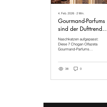
4. Feb. 2026
∙
2
Min.
Gourmand-Parfums
sind der Dufttrend
2026 – diese 7
Naschkatzen aufgepasst:
Chogan Olfazeta
Diese 7 Chogan Olfazeta
Gourmand-Parfums
Düfte sind besonde
verzaubern mit süßen
beliebt
Nuancen, Cozy-Vibes
und sinnlichen
Duftmomenten. Egal ob
38
0
du ein Fan von intensiver
Süße, eleganter Wärme
oder originellen
Duftkombinationen bist –
diese Parfums schenken
dir ein unvergleichliches
Dufterlebnis.