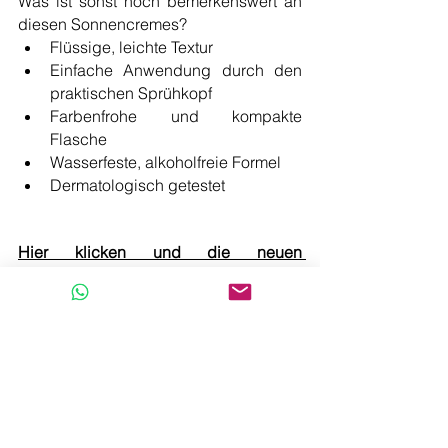
Was ist sonst noch bemerkenswert an 
diesen Sonnencremes?
Flüssige, leichte Textur
Einfache Anwendung durch den 
praktischen Sprühkopf
Farbenfrohe und kompakte 
Flasche
Wasserfeste, alkoholfreie Formel
Dermatologisch getestet
Hier klicken und die neuen 
Sonnenschutzprodukte von Aurodhea 
entdecken
Chogan
Chogan News
Chogan Produkte
Chogan Beauty
Sonnenschutz
Sonnencreme