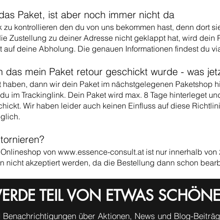
das Paket, ist aber noch immer nicht da
nk zu kontrollieren den du von uns bekommen hast, denn dort s
 die Zustellung zu deiner Adresse nicht geklappt hat, wird dei
 auf deine Abholung. Die genauen Informationen findest du via
 das mein Paket retour geschickt wurde - was jet
pt haben, dann wir dein Paket im nächstgelegenen Paketshop h
du im Trackinglink. Dein Paket wird max. 8 Tage hinterleget und
hickt. Wir haben leider auch keinen Einfluss auf diese Richtlin
glich.
tornieren?
m Onlineshop von
www.essence-consult.at
ist nur innerhalb von
nn nicht akzeptiert werden, da die Bestellung dann schon bear
ERDE TEIL VON ETWAS SCHÖN
 Benachrichtigungen über Aktionen, News und Blog-Beiträge