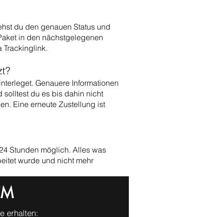
iehst du den genauen Status und
n Paket in den nächstgelegenen
 Trackinglink.
zt?
interleget. Genauere Informationen
 solltest du es bis dahin nicht
ien.
Eine erneute Zustellung ist
 24 Stunden möglich. Alles was
beitet wurde und nicht mehr
EM
 erhalten: