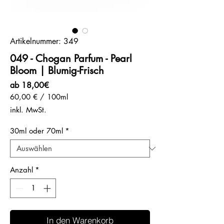
Artikelnummer: 349
049 - Chogan Parfum - Pearl
Bloom | Blumig-Frisch
Sale-
ab
18,00€
Preis
60,00 €
/
100ml
60,00 €
inkl. MwSt.
pro
100
30ml oder 70ml
*
Milliliter
Anzahl
*
In den Warenkorb