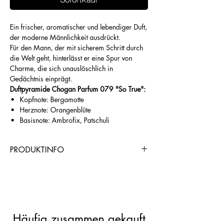
Ein frischer, aromatischer und lebendiger Duft,
der moderne Männlichkeit ausdrückt.
Für den Mann, der mit sicherem Schritt durch
die Welt geht, hinterlässt er eine Spur von
Charme, die sich unauslöschlich in
Gedächtnis einprägt.
Duftpyramide Chogan Parfum 079 "So True":
Kopfnote: Bergamotte
Herznote: Orangenblüte
Basisnote: Ambrofix, Patschuli
PRODUKTINFO
https://www.chogangroupspa.com/pro
duct_referral/9131/AND0B1CD5
Häufig zusammen gekauft