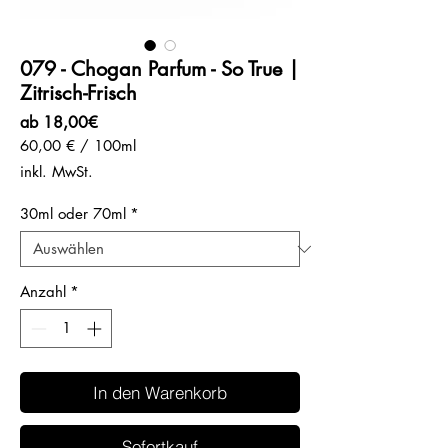
079 - Chogan Parfum - So True |
Zitrisch-Frisch
Sale-
ab
18,00€
Preis
60,00 €
/
100ml
60,00 €
inkl. MwSt.
pro
100
30ml oder 70ml
*
Milliliter
Anzahl
*
In den Warenkorb
Sofortkauf