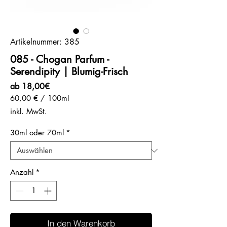
Artikelnummer: 385
085 - Chogan Parfum -
Serendipity | Blumig-Frisch
Sale-
ab
18,00€
Preis
60,00 €
/
100ml
60,00 €
inkl. MwSt.
pro
100
30ml oder 70ml
*
Milliliter
Anzahl
*
In den Warenkorb