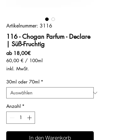
Artikelnummer: 3116
116 - Chogan Parfum - Declare
| Süß-Fruchtig
Sale-
ab
18,00€
Preis
60,00 €
/
100ml
60,00 €
inkl. MwSt.
pro
100
30ml oder 70ml
*
Milliliter
Anzahl
*
In den Warenkorb