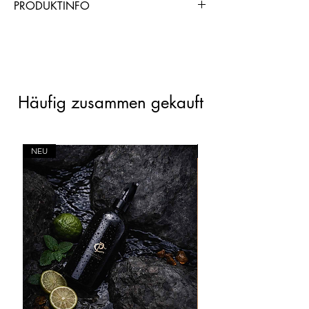
PRODUKTINFO
https://www.chogangroupspa.com/pro
duct_referral/6502/AND0B1CD5
Häufig zusammen gekauft
NEU
NEU