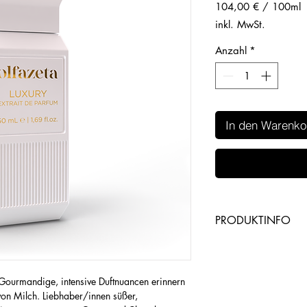
104,00 €
/
100ml
104,00 €
inkl. MwSt.
pro
100
Anzahl
*
Milliliter
In den Warenko
PRODUKTINFO
https://www.choga
al/8863/AND0B
Gourmandige, intensive Duftnuancen erinnern
von Milch. Liebhaber/innen süßer,