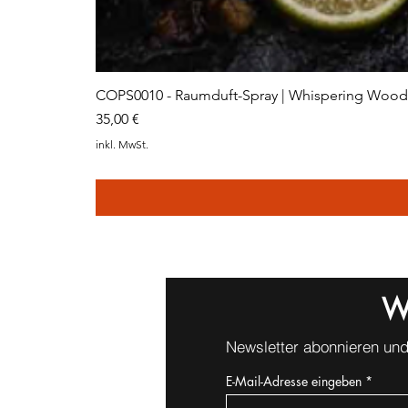
COPS0010 - Raumduft-Spray | Whispering Woods
Preis
35,00 €
inkl. MwSt.
W
Newsletter abonnieren und
E-Mail-Adresse eingeben