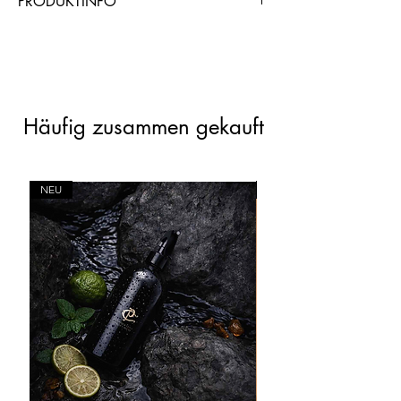
PRODUKTINFO
https://www.chogangroupspa.com/pro
duct_referral/8407/AND0B1CD5
Häufig zusammen gekauft
NEU
NEU