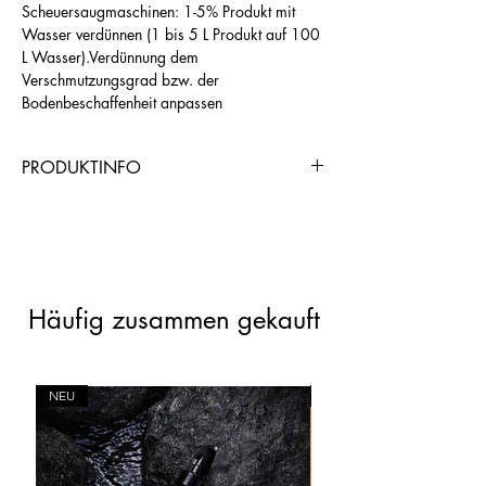
Scheuersaugmaschinen: 1-5% Produkt mit
Wasser verdünnen (1 bis 5 L Produkt auf 100
L Wasser).Verdünnung dem
Verschmutzungsgrad bzw. der
Bodenbeschaffenheit anpassen
PRODUKTINFO
https://www.chogangroupspa.com/cho
gangroup/productDetail/8434/AND0B
1CD5
Häufig zusammen gekauft
NEU
NEU