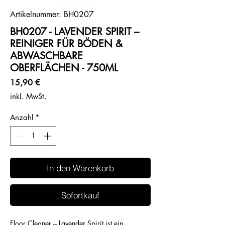
Artikelnummer: BH0207
BH0207 - LAVENDER SPIRIT –
REINIGER FÜR BÖDEN &
ABWASCHBARE
OBERFLÄCHEN - 750ML
Preis
15,90 €
inkl. MwSt.
Anzahl
*
In den Warenkorb
Sofortkauf
Floor Cleaner – Lavender Spirit ist ein