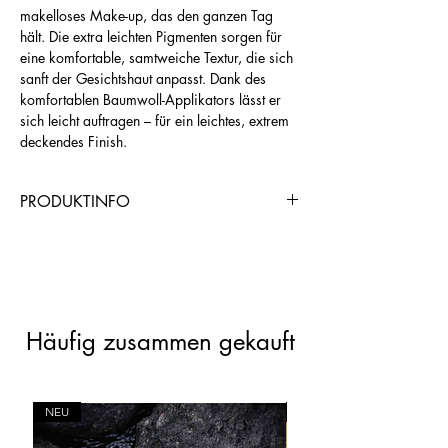
makelloses Make-up, das den ganzen Tag
hält. Die extra leichten Pigmenten sorgen für
eine komfortable, samtweiche Textur, die sich
sanft der Gesichtshaut anpasst. Dank des
komfortablen Baumwoll-Applikators lässt er
sich leicht auftragen – für ein leichtes, extrem
deckendes Finish.
PRODUKTINFO
https://www.chogangroupspa.com/cho
gangroup/productDetail/6762/AND0B
1CD5
Häufig zusammen gekauft
NEU
NEU