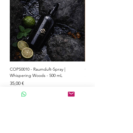
COPS0010 - Raumduft-Spray |
COPS0009 - Raumduft-Spr
Whispering Woods - 500 mL
Symphonies - 500 mL
Preis
Preis
35,00 €
35,00 €
inkl. MwSt.
inkl. MwSt.
In den Warenkorb