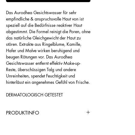
Das Aurodhea Gesichtswasser für sehr
empfindliche & anspruchsvolle Haut von ist
speziell auf die Bedürfnisse reaktiver Haut
abgestimmt. Die Formel reinigt die Poren, ohne
das natürliche Gleichgewicht der Haut zu
stören. Extrakte aus Ringelblume, Kamille,
Hafer und Malve wirken beruhigend und
beugen Rötungen vor. Das Aurodhea
Gesichtswasser entfernt effektiv Make-up-
Reste, überschüssigen Talg und andere
Unreinheiten, spendet Feuchtigkeit und
hinterlässt ein angenehmes Gefühl von Frische.
DERMATOLOGISCH GETESTET
PRODUKTINFO
https://www.chogangroupspa.com/cho
gangroup/productDetail/7671/AND0B