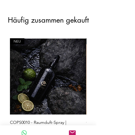
1CD5
Häufig zusammen gekauft
NEU
NEU
COPS0010 - Raumduft-Spray |
COPS0009 - Raumduft-Spr
Whispering Woods - 500 mL
Symphonies - 500 mL