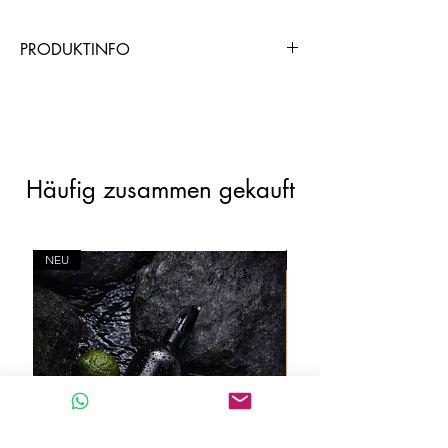
PRODUKTINFO
https://www.chogangroupspa.com/cho
gangroup/productDetail/7467/AND0B
1CD5
Häufig zusammen gekauft
NEU
NEU