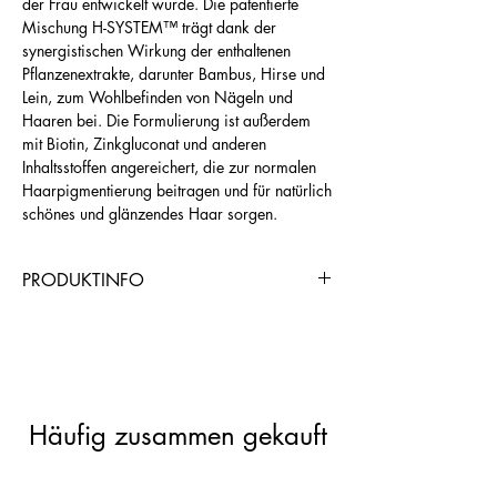
der Frau entwickelt wurde. Die patentierte
Mischung H-SYSTEM™ trägt dank der
synergistischen Wirkung der enthaltenen
Pflanzenextrakte, darunter Bambus, Hirse und
Lein, zum Wohlbefinden von Nägeln und
Haaren bei. Die Formulierung ist außerdem
mit Biotin, Zinkgluconat und anderen
Inhaltsstoffen angereichert, die zur normalen
Haarpigmentierung beitragen und für natürlich
schönes und glänzendes Haar sorgen.
PRODUKTINFO
https://www.chogangroupspa.com/cho
gangroup/productDetail/7878/AND0B
1CD5
Häufig zusammen gekauft