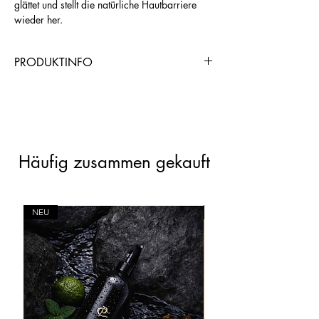
glättet und stellt die natürliche Hautbarriere
wieder her.
PRODUKTINFO
https://www.chogangroupspa.com/cho
gangroup/productDetail/8250/AND0B
1CD5
Häufig zusammen gekauft
NEU
NEU