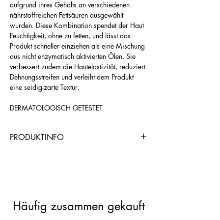
aufgrund ihres Gehalts an verschiedenen
nährstoffreichen Fettsäuren ausgewählt
wurden. Diese Kombination spendet der Haut
Feuchtigkeit, ohne zu fetten, und lässt das
Produkt schneller einziehen als eine Mischung
aus nicht enzymatisch aktivierten Ölen. Sie
verbessert zudem die Hautelastizität, reduziert
Dehnungsstreifen und verleiht dem Produkt
eine seidig-zarte Textur.
DERMATOLOGISCH GETESTET
PRODUKTINFO
https://www.chogangroupspa.com/pro
duct_referral/8841/AND0B1CD5
Häufig zusammen gekauft