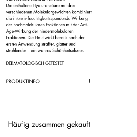
Die enthaltene Hyaluronsäure mit drei
verschiedenen Molekulargewichten kombiniert
die intensiv feuchtigkeitsspendende Wirkung
der hochmolekularen Fraktionen mit der Anti-
Age-Wirkung der niedermolekularen
Fraktionen. Die Haut wirkt bereits nach der
ersten Anwendung straffer, glatter und
strahlender – ein wahres Schönheitselixier.
DERMATOLOGISCH GETESTET
PRODUKTINFO
https://www.chogangroupspa.com/pro
duct_referral/8708/AND0B1CD5
Häufig zusammen gekauft