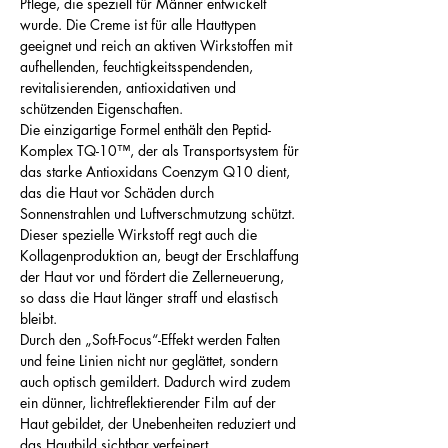
Pflege, die speziell für Männer entwickelt
wurde. Die Creme ist für alle Hauttypen
geeignet und reich an aktiven Wirkstoffen mit
aufhellenden, feuchtigkeitsspendenden,
revitalisierenden, antioxidativen und
schützenden Eigenschaften.
Die einzigartige Formel enthält den Peptid-
Komplex TQ-10™, der als Transportsystem für
das starke Antioxidans Coenzym Q10 dient,
das die Haut vor Schäden durch
Sonnenstrahlen und Luftverschmutzung schützt.
Dieser spezielle Wirkstoff regt auch die
Kollagenproduktion an, beugt der Erschlaffung
der Haut vor und fördert die Zellerneuerung,
so dass die Haut länger straff und elastisch
bleibt.
Durch den „Soft-Focus“-Effekt werden Falten
und feine Linien nicht nur geglättet, sondern
auch optisch gemildert. Dadurch wird zudem
ein dünner, lichtreflektierender Film auf der
Haut gebildet, der Unebenheiten reduziert und
das Hautbild sichtbar verfeinert.