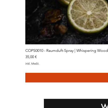
COPS0010 - Raumduft-Spray | Whispering Woods
Preis
35,00 €
inkl. MwSt.
W