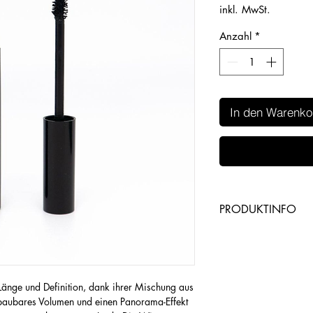
inkl. MwSt.
Anzahl
*
In den Warenko
PRODUKTINFO
https://www.chog
productDetail/6
nge und Definition, dank ihrer Mischung aus
baubares Volumen und einen Panorama-Effekt